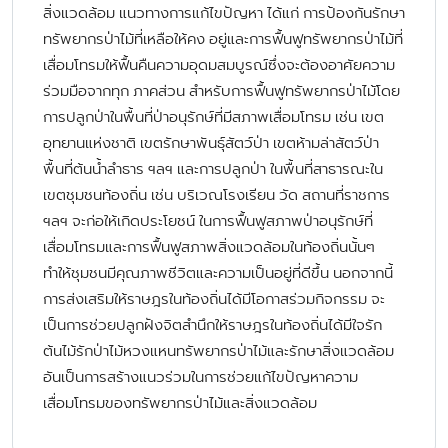
สิ่งแวดล้อม แนวทางการแก้ไขปัญหา ได้แก่ การป้องกันรักษา
ทรัพยากรป่าไม้ที่เหลือให้คง อยู่และการฟื้นฟูทรัพยากรป่าไม้ที่
เสื่อมโทรมให้ฟื้นคืนความอุดมสมบูรณ์ซึ่งจะต้องอาศัยความ
ร่วมมือจากทุก ภาคส่วน สำหรับการฟื้นฟูทรัพยากรป่าไม้โดย
การปลูกป่าในพื้นที่ป่าอนุรักษ์ที่มีสภาพเสื่อมโทรม เช่น เขต
อุทยานแห่งชาติ เขตรักษาพันธุ์สัตว์ป่า เขตห้ามล่าสัตว์ป่า
พื้นที่ต้นน้ำลำธาร ฯลฯ และการปลูกป่า ในพื้นที่สาธารณะใน
เขตชุมชนท้องถิ่น เช่น บริเวณโรงเรียน วัด สถานที่ราชการ
ฯลฯ จะก่อให้เกิดประโยชน์ ในการฟื้นฟูสภาพป่าอนุรักษ์ที่
เสื่อมโทรมและการฟื้นฟูสภาพสิ่งแวดล้อมในท้องถิ่นนั้นๆ
ทำให้ชุมชนมีคุณภาพชีวิตและความเป็นอยู่ที่ดีขึ้น นอกจากนี้
การส่งเสริมให้ราษฎรในท้องถิ่นได้มีโอกาสร่วมกิจกรรม จะ
เป็นการช่วยปลูกฝังจิตสำนึกให้ราษฎรในท้องถิ่นได้มีใจรัก
ต้นไม้รักป่าไม้หวงแหนทรัพยากรป่าไม้และรักษาสิ่งแวดล้อม
อันเป็นการสร้างแนวร่วมในการช่วยแก้ไขปัญหาความ
เสื่อมโทรมของทรัพยากรป่าไม้และสิ่งแวดล้อม