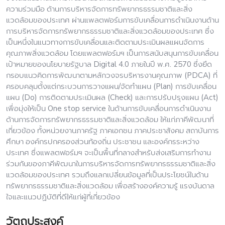
ความร่วมมือ ด้านการบริหารจัดการทรัพยากรธรรมชาติและสิ่ง
แวดล้อมของประเทศ ผ่านแพลตฟอร์มการขับเคลื่อนการดำเนินงานด้าน
การบริหารจัดการทรัพยากรธรรมชาติและสิ่งแวดล้อมของประเทศ ซึ่ง
เป็นหนึ่งในแนวทางการขับเคลื่อนและติดตามประเมินผลแผนจัดการ
คุณภาพสิ่งแวดล้อม โดยแพลตฟอร์มฯ เป็นการสนับสนุนการขับเคลื่อน
เป้าหมายของนโยบายรัฐบาล Digital 4.0 ภายในปี พ.ศ. 2570 ซึ่งยึด
กรอบแนวคิดการพัฒนาตามหลักวงจรบริหารงานคุณภาพ (PDCA) ที่
ครอบคลุมตั้งแต่กระบวนการวางแผน/จัดทำแผน (Plan) การขับเคลื่อน
แผน (Do) การติดตามประเมินผล (Check) และการปรับปรุงแผน (Act)
เพื่อมุ่งให้เป็น One stop service ในด้านการขับเคลื่อนการดำเนินงาน
ด้านการจัดการทรัพยากรธรรมชาติและสิ่งแวดล้อม ให้แก่ภาคีพัฒนาที่
เกี่ยวข้อง ทั้งหน่วยงานภาครัฐ ภาคเอกชน ภาคประชาสังคม สถาบันการ
ศึกษา องค์กรปกครองส่วนท้องถิ่น ประชาชน และองค์กรระหว่าง
ประเทศ ซึ่งแพลตฟอร์มฯ จะเป็นพื้นที่กลางสำหรับส่งเสริมการทำงาน
ร่วมกันของภาคีพัฒนาในการบริหารจัดการทรัพยากรธรรมชาติและสิ่ง
แวดล้อมของประเทศ รวมถึงแลกเปลี่ยนข้อมูลที่เป็นประโยชน์ในด้าน
ทรัพยากรธรรมชาติและสิ่งแวดล้อม เพื่อสร้างองค์ความรู้ แรงบันดาล
ใจและแนวปฏิบัติที่ดีให้แก่ผู้ที่เกี่ยวข้อง
วัตถุประสงค์